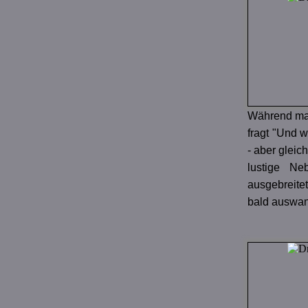
Während man
fragt "Und w
- aber glei
lustige Ne
ausgebreite
bald auswande