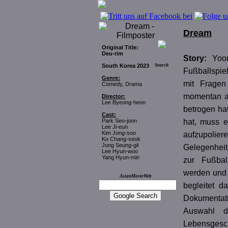
Dream
Original Title:
Deu-rim
Story:
Yoo
South Korea 2023
Search
Fußballspie
Genre:
mit Fragen
Comedy, Drama
momentan au
Director:
Lee Byeong-heon
betrogen ha
Cast:
Park Seo-joon
hat, muss e
Lee Ji-eun
Kim Jong-soo
aufzupolier
Ko Chang-seok
Jung Seung-gil
Gelegenheit
Lee Hyun-woo
Yang Hyun-min
zur Fußbal
werden und 
AsianMovieWeb
begleitet 
Dokumentat
Auswahl de
Lebensgesch