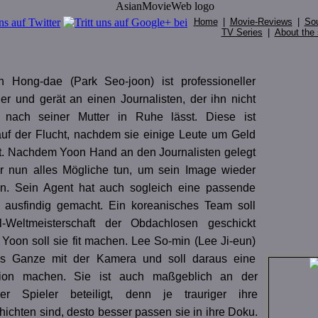
Home
|
Movie-Reviews
|
So
TV Series
|
About the 
n Hong-dae (Park Seo-joon) ist professioneller
ler und gerät an einen Journalisten, der ihn nicht
 nach seiner Mutter in Ruhe lässt. Diese ist
f der Flucht, nachdem sie einige Leute um Geld
t. Nachdem Yoon Hand an den Journalisten gelegt
r nun alles Mögliche tun, um sein Image wieder
en. Sein Agent hat auch sogleich eine passende
 ausfindig gemacht. Ein koreanisches Team soll
l-Weltmeisterschaft der Obdachlosen geschickt
Yoon soll sie fit machen. Lee So-min (Lee Ji-eun)
das Ganze mit der Kamera und soll daraus eine
ion machen. Sie ist auch maßgeblich an der
r Spieler beteiligt, denn je trauriger ihre
ichten sind, desto besser passen sie in ihre Doku.