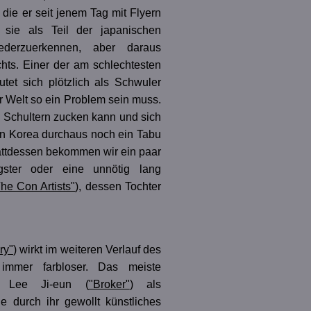
ie er seit jenem Tag mit Flyern
r sie als Teil der japanischen
derzuerkennen, aber daraus
chts. Einer der am schlechtesten
tet sich plötzlich als Schwuler
r Welt so ein Problem sein muss.
 Schultern zucken kann und sich
 in Korea durchaus noch ein Tabu
tattdessen bekommen wir ein paar
gster oder eine unnötig lang
he Con Artists"
), dessen Tochter
ry"
) wirkt im weiteren Verlauf des
 immer farbloser. Das meiste
l Lee Ji-eun (
"Broker"
) als
ne durch ihr gewollt künstliches