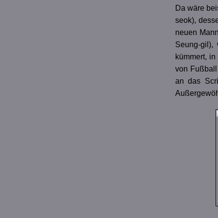
Da wäre bei
seok), desse
neuen Mann 
Seung-gil),
kümmert, in 
von Fußball
an das Scr
Außergewöhnl