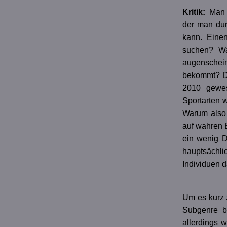
Kritik:
Man 
der man dur
kann. Eine
suchen? Wa
augensche
bekommt? Da
2010 gewe
Sportarten 
Warum also 
auf wahren 
ein wenig D
hauptsächl
Individuen d
Um es kurz
Subgenre b
allerdings 