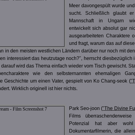
Meer davongespült wurde und d
sucht. Schließlich glaubt e
Mannschaft in Ungarn wie
entwickelt sich absolut gar ni
ausgearbeiteten Charaktere ou
und fragt, warum das auf diese
 in den meisten westlichen Ländern darüber nur noch mit den
en interessiert das heutzutage noch?", herrscht diesbezüglich
ch darauf wird das Thema einfach wieder vom Tisch gewischt. S
bencharaktere wie den selbsternannten ehemaligen Gan
te Geschichte um einen Vater, gespielt von Ko Chang-seok (
"T
rt. Wirklich originell ist hier nichts.
Park Seo-joon (
"The Divine Fu
Films überraschenderweise
Potenzial hat aber woh
Dokumentarfilmerin, die allei