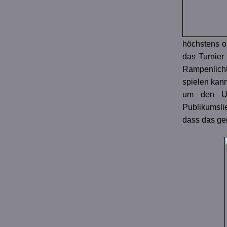
höchstens ob
das Turnier
Rampenlicht.
spielen kan
um den Un
Publikumsli
dass das gen