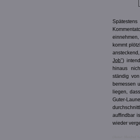
Spätesten
Kommentato
einnehmen, 
kommt plötzl
ansteckend
Job"
) inten
hinaus nic
ständig von
bemessen un
liegen, dass
Guter-Laune
durchschnit
auffindbar 
wieder verg
(Autor: Manfred Se